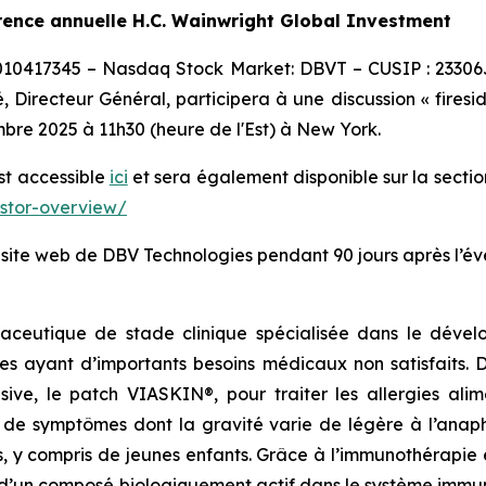
rence annuelle H.C. Wainwright Global Investment
0010417345 – Nasdaq Stock Market: DBVT – CUSIP : 23306
 Directeur Général, participera à une discussion « firesi
bre 2025 à 11h30 (heure de l'Est) à New York.
est accessible
ici
et sera également disponible sur la sectio
estor-overview/
e site web de DBV Technologies pendant 90 jours après l’é
aceutique de stade clinique spécialisée dans le dévelo
es ayant d’importants besoins médicaux non satisfaits.
lusive, le patch VIASKIN®, pour traiter les allergies al
e symptômes dont la gravité varie de légère à l’anaphy
s, y compris de jeunes enfants. Grâce à l’immunothérapie
’un composé biologiquement actif dans le système immunit