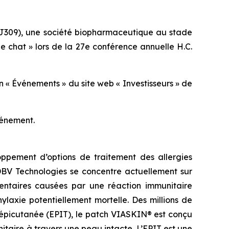
J309), une société biopharmaceutique au stade
de chat » lors de la 27e conférence annuelle H.C.
n « Événements » du site web « Investisseurs » de
vénement.
ppement d’options de traitement des allergies
 DBV Technologies se concentre actuellement sur
imentaires causées par une réaction immunitaire
laxie potentiellement mortelle. Des millions de
 épicutanée (EPIT), le patch VIASKIN® est conçu
aire à travers une peau intacte. L’EPIT est une