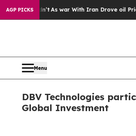
 it Didn’t
As war With Iran Drove oil Prices Hi
AGP PICKS
Menu
DBV Technologies partic
Global Investment