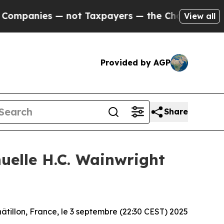
nies — not Taxpayers — the Chance to Cash in on
View all
Provided by AGP
Share
uelle H.C. Wainwright
âtillon, France, le 3 septembre (22:30 CEST) 2025