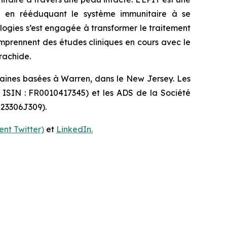
idu en rééduquant le système immunitaire à se
ologies s’est engagée à transformer le traitement
omprennent des études cliniques en cours avec le
rachide.
caines basées à Warren, dans le New Jersey. Les
e ISIN : FR0010417345) et les ADS de la Société
 23306J309).
nt Twitter)
et
LinkedIn.